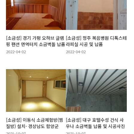
[소금성] 경기 가평 오하브 글램
[소금성] 청주 복음병원 디톡스테
핑 팬션 면역터치 소금벽돌 납품
라피실 시공 및 납품
2022-04-02
2022-04-02
[소금성] 이동식 소금체험방(찜
[소금성] 대구 호텔수성 건식 사
질방) 설치- 경상남도 함양군
우나 소금벽돌 납품 및 시공사진
2021-10-07
2021-10-07