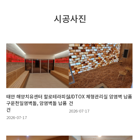
시공사진
태안 해양치유센터 할로테라피실
UDTOX 체형관리실 암염벽 납품
구운천일염벽돌, 암염벽돌 납품
건
건
2026-07-17
2026-07-17